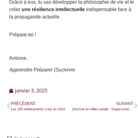
Grâce à eux, tu vas développer ta philosophie de vie et te
créer
une résilience intellectuelle
indispensable face à
la propagande actuelle.
Prépare-toi !
Antoine,
Apprendre Préparer (Sur)vivre
janvier 3, 2025
PRÉCÉDENT
SUIVANT
Les 105 médicaments à fuir en 2024
(Sur)vie en milieu urbain : S’approvisionner, purifier et stocker de l’eau