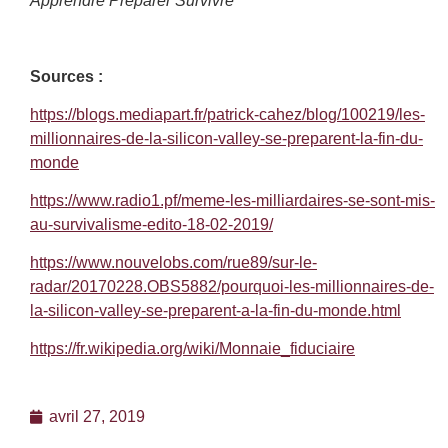
Apprendre Préparer Survivre
Sources :
https://blogs.mediapart.fr/patrick-cahez/blog/100219/les-
millionnaires-de-la-silicon-valley-se-preparent-la-fin-du-
monde
https://www.radio1.pf/meme-les-milliardaires-se-sont-mis-
au-survivalisme-edito-18-02-2019/
https://www.nouvelobs.com/rue89/sur-le-
radar/20170228.OBS5882/pourquoi-les-millionnaires-de-
la-silicon-valley-se-preparent-a-la-fin-du-monde.html
https://fr.wikipedia.org/wiki/Monnaie_fiduciaire
avril 27, 2019