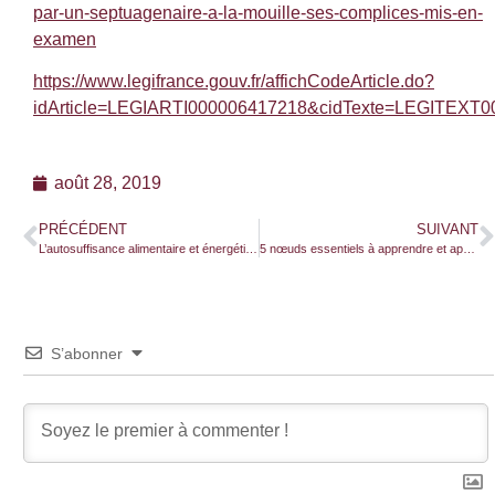
par-un-septuagenaire-a-la-mouille-ses-complices-mis-en-
examen
https://www.legifrance.gouv.fr/affichCodeArticle.do?
idArticle=LEGIARTI000006417218&cidTexte=LEGITEXT
août 28, 2019
PRÉCÉDENT
SUIVANT
L’autosuffisance alimentaire et énergétique durable avec une BAD
5 nœuds essentiels à apprendre et appliquer en condition de survie
S’abonner