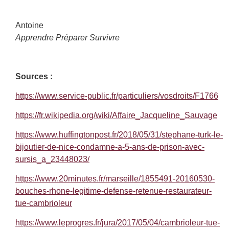
Antoine
Apprendre Préparer Survivre
Sources :
https://www.service-public.fr/particuliers/vosdroits/F1766
https://fr.wikipedia.org/wiki/Affaire_Jacqueline_Sauvage
https://www.huffingtonpost.fr/2018/05/31/stephane-turk-le-
bijoutier-de-nice-condamne-a-5-ans-de-prison-avec-
sursis_a_23448023/
https://www.20minutes.fr/marseille/1855491-20160530-
bouches-rhone-legitime-defense-retenue-restaurateur-
tue-cambrioleur
https://www.leprogres.fr/jura/2017/05/04/cambrioleur-tue-