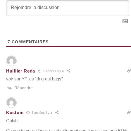
7
COMMENTAIRES
Huillier Reda
5 années il y a
voir sur YT les “dug-out bags”
Répondre
Kustom
5 années il y a
Oulah…
Ce que tu nous décris n’a absolument rien à voir avec une BLM.