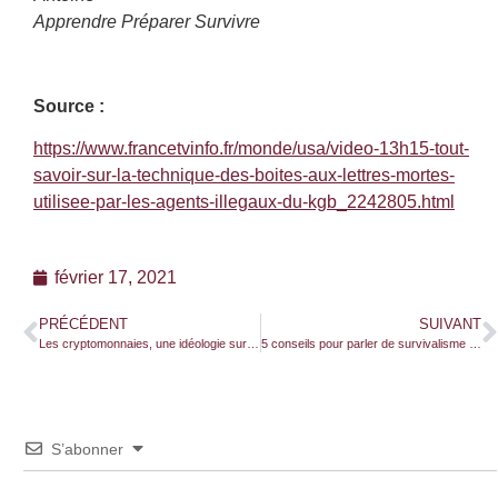
Apprendre Préparer Survivre
Source :
https://www.francetvinfo.fr/monde/usa/video-13h15-tout-
savoir-sur-la-technique-des-boites-aux-lettres-mortes-
utilisee-par-les-agents-illegaux-du-kgb_2242805.html
février 17, 2021
PRÉCÉDENT
SUIVANT
Les cryptomonnaies, une idéologie survivaliste !
5 conseils pour parler de survivalisme à ses proches
S’abonner