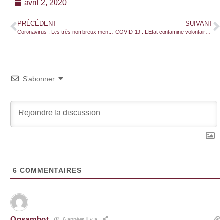
avril 2, 2020
PRÉCÉDENT
SUIVANT
Coronavirus : Les très nombreux mensonges de la Chine
COVID-19 : L’Etat contamine volontairement la population… mais n’assume pas !
S’abonner
6
COMMENTAIRES
Ogsambot
6 années il y a