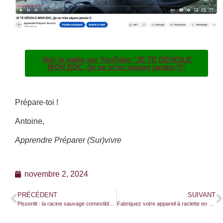
Voir la vidéo sur YouTube “JE TE DÉVOILE
MON EDC, (je ne m’en sépare jamais !)”
Prépare-toi !
Antoine,
Apprendre Préparer (Sur)vivre
novembre 2, 2024
PRÉCÉDENT
SUIVANT
Pissenlit : la racine sauvage comestible à cueillir en fin d’hiver
Fabriquez votre appareil à raclette en bois en 7 étapes !