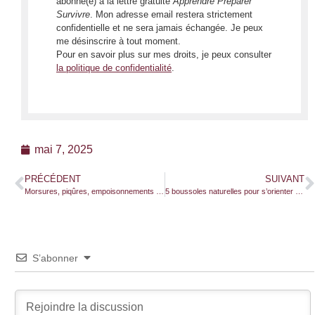
abonné(e) à la lettre gratuite
Apprendre Préparer
Survivre
. Mon adresse email restera strictement
confidentielle et ne sera jamais échangée. Je peux
me désinscrire à tout moment.
Pour en savoir plus sur mes droits, je peux consulter
la politique de confidentialité
.
mai 7, 2025
PRÉCÉDENT
SUIVANT
Morsures, piqûres, empoisonnements en excursion : comment les éviter, se soigner et se préparer
5 boussoles naturelles pour s’orienter en pleine nature
S’abonner