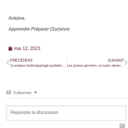
Antoine,
Apprendre Préparer (Sur)vivre
mai 12, 2023
PRÉCÉDENT
SUIVANT
Je pratique l’anthropophagie quotidiennement, et alors ?
Les graines germées, un super-aliment facile à produire !
S’abonner