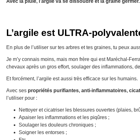
Avec la pluie, l’argile va se dissoudre et la graine germer.
L’argile est ULTRA-polyvalent
En plus de l’utiliser sur tes arbres et tes graines, tu peux auss
Je m’y connais moins, mais mon frère qui est Maréchal-Ferrant
chevaux après un gros effort, soulager des inflammations, d
Et forcément, l’argile est aussi très efficace sur les humains.
Avec ses
propriétés purifiantes, anti-inflammatoires, cic
l’utiliser pour :
Nettoyer et cicatriser les blessures ouvertes (plaies, brû
Apaiser les inflammations et les piqûres ;
Soulager les douleurs chroniques ;
Soigner les entorses ;
Etc.