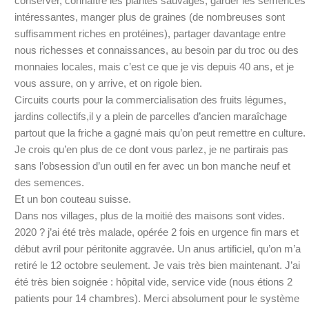
conserver, connaître les plantes sauvages, garder les semences
intéressantes, manger plus de graines (de nombreuses sont
suffisamment riches en protéines), partager davantage entre
nous richesses et connaissances, au besoin par du troc ou des
monnaies locales, mais c’est ce que je vis depuis 40 ans, et je
vous assure, on y arrive, et on rigole bien.
Circuits courts pour la commercialisation des fruits légumes,
jardins collectifs,il y a plein de parcelles d’ancien maraîchage
partout que la friche a gagné mais qu’on peut remettre en culture.
Je crois qu’en plus de ce dont vous parlez, je ne partirais pas
sans l’obsession d’un outil en fer avec un bon manche neuf et
des semences.
Et un bon couteau suisse.
Dans nos villages, plus de la moitié des maisons sont vides.
2020 ? j’ai été très malade, opérée 2 fois en urgence fin mars et
début avril pour péritonite aggravée. Un anus artificiel, qu’on m’a
retiré le 12 octobre seulement. Je vais très bien maintenant. J’ai
été très bien soignée : hôpital vide, service vide (nous étions 2
patients pour 14 chambres). Merci absolument pour le système