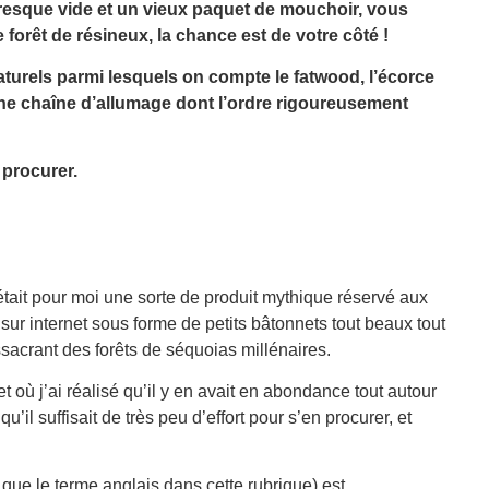
presque vide et un vieux paquet de mouchoir, vous
rêt de résineux, la chance est de votre côté !
naturels parmi lesquels on compte le fatwood, l’écorce
une chaîne d’allumage dont l’ordre rigoureusement
 procurer.
tait pour moi une sorte de produit mythique réservé aux
ur internet sous forme de petits bâtonnets tout beaux tout
ssacrant des forêts de séquoias millénaires.
 et où j’ai réalisé qu’il y en avait en abondance tout autour
il suffisait de très peu d’effort pour s’en procurer, et
i que le terme anglais dans cette rubrique) est