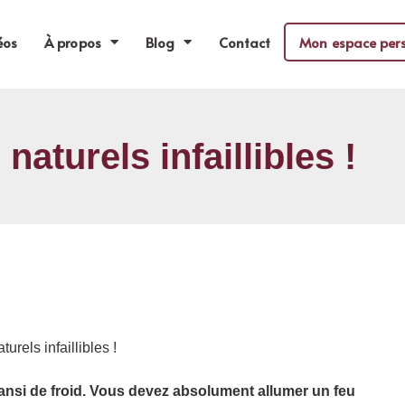
éos
À propos
Blog
Contact
Mon espace per
aturels infaillibles !
urels infaillibles !
transi de froid. Vous devez absolument allumer un feu