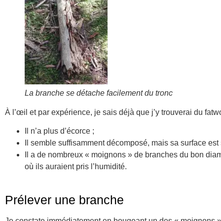
La branche se détache facilement du tronc
À l’œil et par expérience, je sais déjà que j’y trouverai du fatw
Il n’a plus d’écorce ;
Il semble suffisamment décomposé, mais sa surface est s
Il a de nombreux « moignons » de branches du bon diamèt
où ils auraient pris l’humidité.
Prélever une branche
Je constate immédiatement en bougeant un des « moignons » de