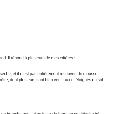
ood. Il répond à plusieurs de mes critères :
èche, et il n’est pas entièrement recouvert de mousse ;
re, dont plusieurs sont bien verticaux et éloignés du sol
 branche que j’ai vu juste : la branche se détache très