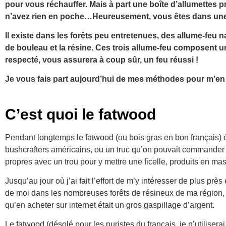
pour vous réchauffer. Mais à part une boîte d’allumettes 
n’avez rien en poche…Heureusement, vous êtes dans une fo
Il existe dans les forêts peu entretenues, des allume-feu 
de bouleau et la résine. Ces trois allume-feu composent 
respecté, vous assurera à coup sûr, un feu réussi !
Je vous fais part aujourd’hui de mes méthodes pour m’en
C’est quoi le fatwood
Pendant longtemps le fatwood (ou bois gras en bon français) é
bushcrafters américains, ou un truc qu’on pouvait commander s
propres avec un trou pour y mettre une ficelle, produits en ma
Jusqu’au jour où j’ai fait l’effort de m’y intéresser de plus près
de moi dans les nombreuses forêts de résineux de ma région, qu’
qu’en acheter sur internet était un gros gaspillage d’argent.
Le fatwood (désolé pour les puristes du français, je n’utilisera