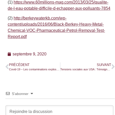
(1)
https://www.60millions-mag.com/2013/03/25/qualite-
de-l-eau-potable-difficile-d-echapper-aux-polluants-7854
(2)
http://berkeywaterkb.com/wp-
content/uploads/2016/06/Black-Berkey-Heavy-Metal-
Chemical-VOC-Pharmaceutical-Petrol-Removal-Test-
Report.pdf
septembre 9, 2020
PRÉCÉDENT
SUIVANT
Covid-19 – Les contaminations explosent en France !
Tensions sociales aux USA : Témoignage d’une Française
S’abonner