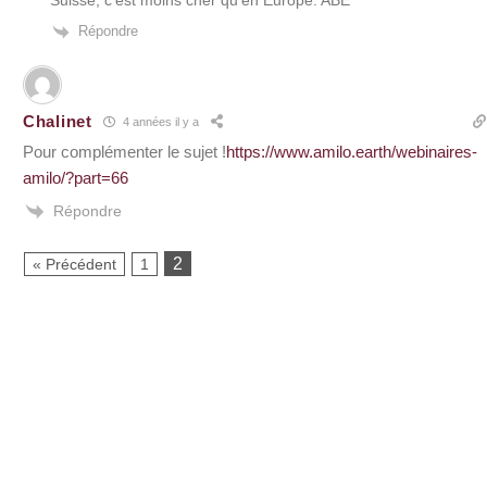
Suisse, c’est moins cher qu’en Europe. ABE
Répondre
Chalinet
4 années il y a
Pour complémenter le sujet !
https://www.amilo.earth/webinaires-
amilo/?part=66
Répondre
2
« Précédent
1