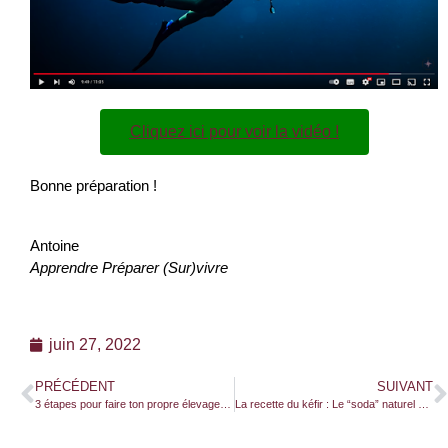
Cliquez ici pour voir la vidéo !
Bonne préparation !
Antoine
Apprendre Préparer (Sur)vivre
juin 27, 2022
PRÉCÉDENT
SUIVANT
3 étapes pour faire ton propre élevage de vers de farine !
La recette du kéfir : Le “soda” naturel aux probiotiques