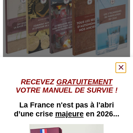
Cliquer ici pour lire la description
✕
RECEVEZ
GRATUITEMENT
Découvre tous nos dossiers
Nos publications
gratuits ici
VOTRE MANUEL DE SURVIE !
incontournables
La France n'est pas à l'abri
d’une crise
majeure
en 2026...