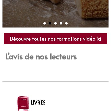
Les secrets du
Découvre toutes nos formations vidéo ici
levain naturel
L’avis de nos lecteurs
Santé, autonomie, tradition, goût…
C’est le pain au levain !
Avec Valentin, formateur boulanger,
découvre comment fabriquer ton
propre levain naturel, simplement et
rapidement.
LIVRES
Grâce au levain, tu dégrades le